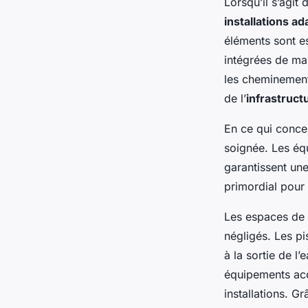
Lorsqu’il s’agit
installations a
éléments sont es
intégrées de ma
les cheminement
de l’
infrastruct
En ce qui concer
soignée. Les éq
garantissent une
primordial pour 
Les espaces de l
négligés. Les pi
à la sortie de l
équipements acc
installations. G