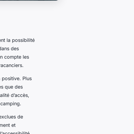
nt la possibilité
 dans des
en compte les
vacanciers.
positive. Plus
les que des
lité d’accès,
u camping.
 exclues de
ment et
accessibilité