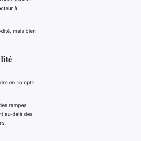
ecteur à
ité, mais bien
lité
ndre en compte
 des rampes
nt au-delà des
rs.