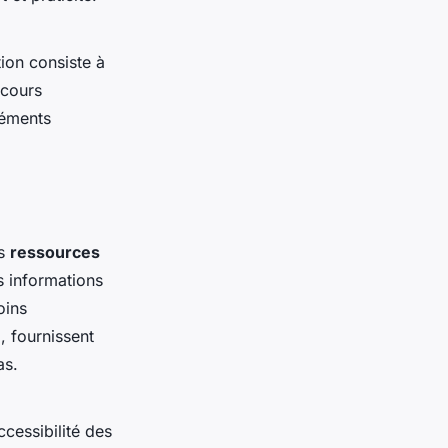
ion consiste à
ecours
léments
es
ressources
s informations
oins
, fournissent
as.
ccessibilité des