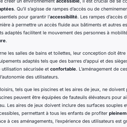
 de créer un environnement
accessible
, il est crucial de se 
daptées
. Qu’il s’agisse de rampes d’accès ou de cheminemen
sentiels pour garantir l’
accessibilité
. Les rampes d’accès d
nière à permettre un accès fluide aux bâtiments et autres e
s adaptés facilitent le mouvement des personnes à mobilité
ure
.
ne les salles de bains et toilettes, leur conception doit être
uipements adaptés tels que des barres d’appui et des siège
 utilisation sécurisée et
confortable
. L’aménagement de ces 
l’autonomie des utilisateurs.
oisirs, tels que les piscines et les aires de jeux, ne doivent
scines peuvent être équipées de fauteuils élévateurs pour aid
’eau. Les aires de jeux doivent inclure des surfaces souples e
essibles, permettant à tous les enfants de profiter
pleinem
râce à ces aménagements, l’expérience des utilisateurs est 