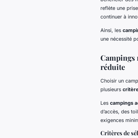
reflète une pris
continuer à inno
Ainsi, les
campi
une nécessité po
Campings r
réduite
Choisir un camp
plusieurs
critèr
Les
campings a
d’accès, des to
exigences minim
Critères de sé