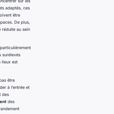
concentrer sur les
ts adaptés, ces
oivent être
spaces. De plus,
 réduite au sein
 particulièrement
s surélevés
lieux est
 pas être
er à l’entrée et
t des
ent
des
grandement