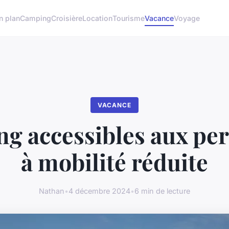
n plan
Camping
Croisière
Location
Tourisme
Vacance
Voyage
VACANCE
g accessibles aux pe
à mobilité réduite
Nathan
•
4 décembre 2024
•
6 min de lecture