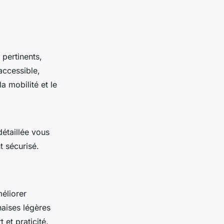
pertinents,
 accessible,
a mobilité et le
 détaillée vous
t sécurisé.
éliorer
haises légères
 et praticité.