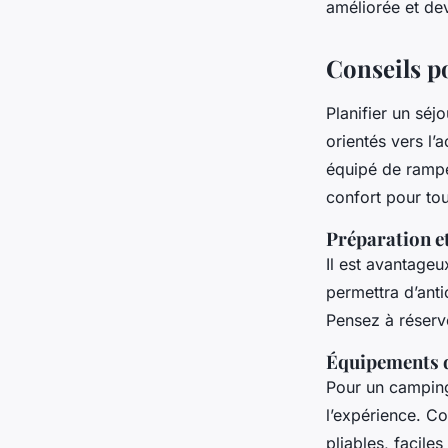
améliorée et dev
Conseils p
Planifier un séj
orientés vers l’a
équipé de rampes
confort pour to
Préparation et
Il est avantageux
permettra d’ant
Pensez à réserve
Équipements d
Pour un camping
l’expérience. Co
pliables, facile