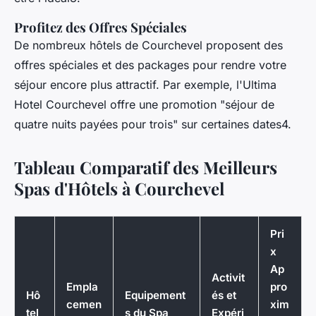
Profitez des Offres Spéciales
De nombreux hôtels de Courchevel proposent des
offres spéciales et des packages pour rendre votre
séjour encore plus attractif. Par exemple, l'Ultima
Hotel Courchevel offre une promotion "séjour de
quatre nuits payées pour trois" sur certaines dates4.
Tableau Comparatif des Meilleurs
Spas d'Hôtels à Courchevel
Pri
x
Ap
Activit
Empla
pro
Hô
Equipement
és et
cemen
xim
tel
s du Spa
Expéri