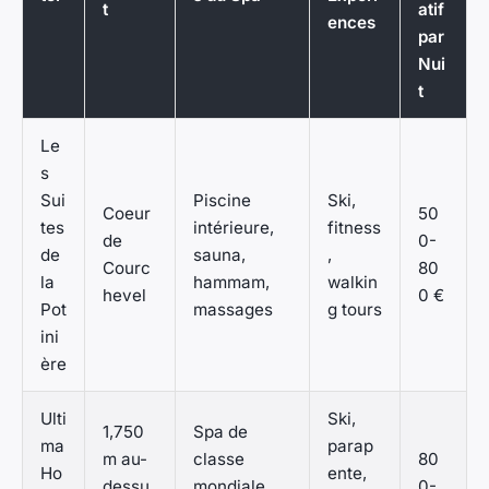
t
atif
ences
par
Nui
t
Le
s
Sui
Piscine
Ski,
Coeur
50
tes
intérieure,
fitness
de
0-
de
sauna,
,
Courc
80
la
hammam,
walkin
hevel
0 €
Pot
massages
g tours
ini
ère
Ulti
Ski,
1,750
Spa de
ma
parap
m au-
classe
80
Ho
ente,
dessu
mondiale,
0-