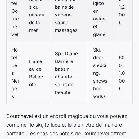
tel
igloo
s du
bains de
1,2
Co
en
niveau
vapeur,
00
urc
neige
de la
sauna,
€
he
et
mer
massages
vel
glace
Hô
Ski,
Spa Diane
tel
dog-
60
Hame
Barrière,
Le
sleddi
0-
au de
bassin
s
ng,
1,0
Bellec
chauffé,
Nei
snows
00
ôte
soins de
ge
hoe
€
beauté
s
walks
Courchevel est un endroit magique où vous pouvez
combiner le ski, le luxe et le bien-être de manière
parfaite. Les spas des hôtels de Courchevel offrent