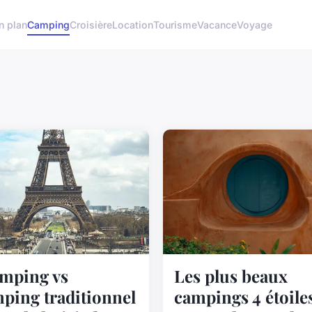
n plan
Camping
Croisière
Location
Tourisme
Vacance
Voyage
mping vs
Les plus beaux
ping traditionnel
campings 4 étoile