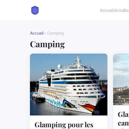
Accueil
Actu
Bo
Accueil
› Camping
Camping
Gla
cam
Glamping pour les