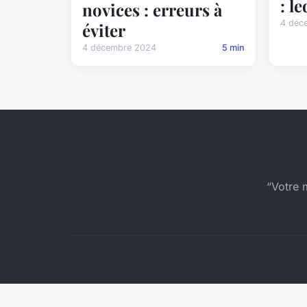
: l
novices : erreurs à
4 déc
éviter
4 décembre 2024
5 min
“Votre 