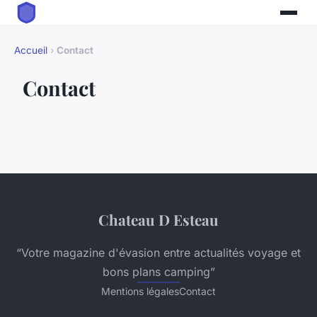
Accueil
›
Contact
Contact
Chateau D Esteau
“Votre magazine d'évasion entre actualités voyage et
bons plans camping”
Mentions légales
Contact