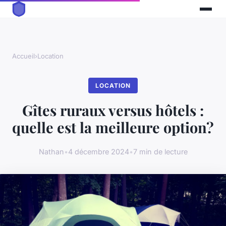
Accueil
›
Location
LOCATION
Gîtes ruraux versus hôtels :
quelle est la meilleure option?
Nathan
•
4 décembre 2024
•
7 min de lecture