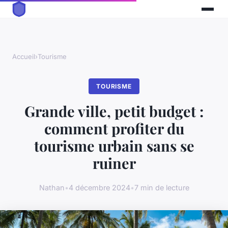
Accueil
›
Tourisme
TOURISME
Grande ville, petit budget :
comment profiter du
tourisme urbain sans se
ruiner
Nathan
•
4 décembre 2024
•
7 min de lecture