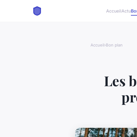
Accueil
Actu
Bo
Accueil
›
Bon plan
Les b
pr