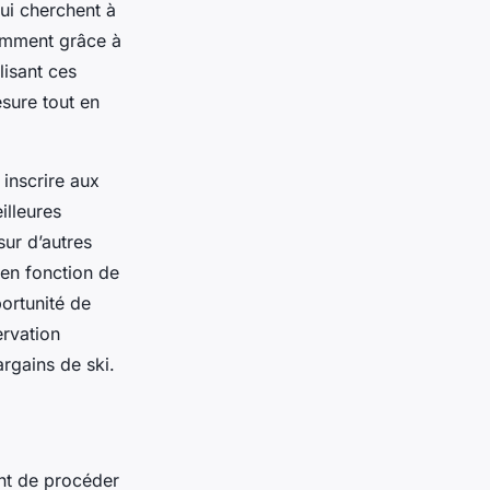
qui cherchent à
tamment grâce à
lisant ces
esure tout en
inscrire aux
illeures
sur d’autres
 en fonction de
ortunité de
ervation
argains
de ski.
ent de procéder