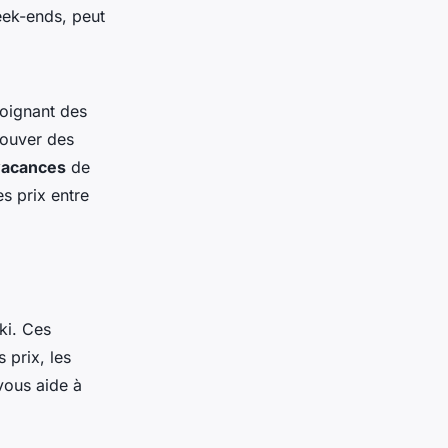
eek-ends, peut
loignant des
rouver des
vacances
de
s prix entre
ki. Ces
 prix, les
 vous aide à