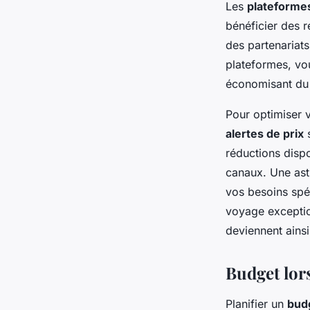
Les
plateforme
bénéficier des r
des partenariats
plateformes, vou
économisant du 
Pour optimiser 
alertes de prix
s
réductions dispo
canaux. Une ast
vos besoins spé
voyage exceptio
deviennent ainsi
Budget lors
Planifier un
budg