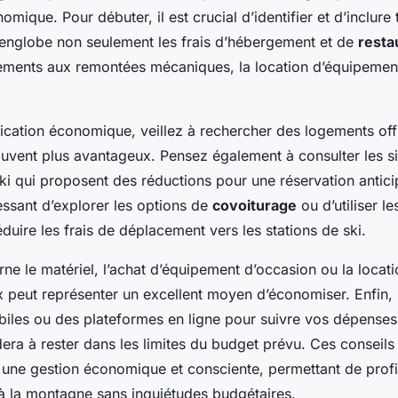
mique. Pour débuter, il est crucial d’identifier et d’inclure 
 englobe non seulement les frais d’hébergement et de
resta
ements aux remontées mécaniques, la location d’équipement,
fication économique, veillez à rechercher des logements offr
ouvent plus avantageux. Pensez également à consulter les si
ki qui proposent des réductions pour une réservation anticip
essant d’explorer les options de
covoiturage
ou d’utiliser l
uire les frais de déplacement vers les stations de ski.
ne le matériel, l’achat d’équipement d’occasion ou la locat
 peut représenter un excellent moyen d’économiser. Enfin, u
biles ou des plateformes en ligne pour suivre vos dépenses
era à rester dans les limites du budget prévu. Ces conseil
er une gestion économique et consciente, permettant de prof
 à la montagne sans inquiétudes budgétaires.