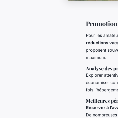
Promotions
Pour les amateu
réductions vac
proposent souv
maximum.
Analyse des p
Explorer attenti
économiser consi
fois l’hébergem
Meilleures pé
Réserver à l’a
De nombreuses s