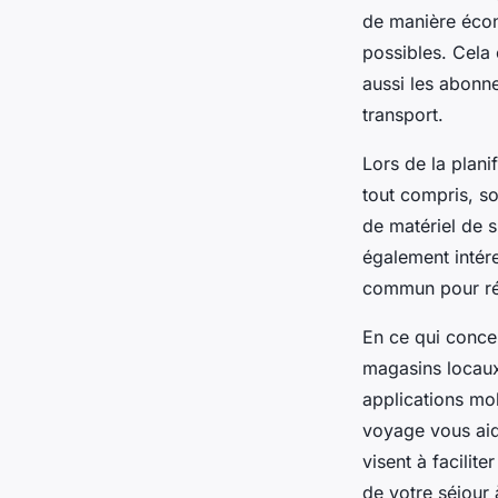
de manière écono
possibles. Cela
aussi les abonn
transport.
Lors de la plani
tout compris, s
de matériel de s
également intér
commun pour réd
En ce qui concer
magasins locaux
applications mo
voyage vous aid
visent à facilit
de votre séjour