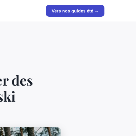
Vers nos guides été →
er des
ski