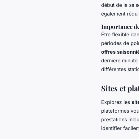
début de la sai
également réduir
Importance de 
Être flexible da
périodes de poi
offres saisonni
dernière minute
différentes stat
Sites et pl
Explorez les
si
plateformes vou
prestations incl
identifier facil