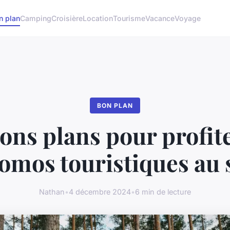
n plan
Camping
Croisière
Location
Tourisme
Vacance
Voyage
BON PLAN
ons plans pour profit
omos touristiques au 
Nathan
•
4 décembre 2024
•
6 min de lecture