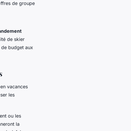
offres de groupe
randement
ité de skier
s de budget aux
s
 en vacances
ser les
ent ou les
neront la