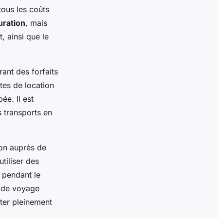
tous les coûts
uration
, mais
 ainsi que le
ant des forfaits
tes de location
ée. Il est
es transports en
ion auprès de
tiliser des
 pendant le
s de voyage
iter pleinement